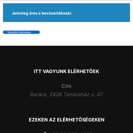
Jelenleg üres a bevásárlókosár.
Vásárlás folytatása
ITT VAGYUNK ELÉRHETŐEK
Cím
Baracs, 2426 Tanácsház u. 47
EZEKEN AZ ELÉRHETŐSÉGEKEN