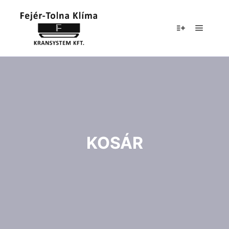
Főmenü
További infor
KOSÁR