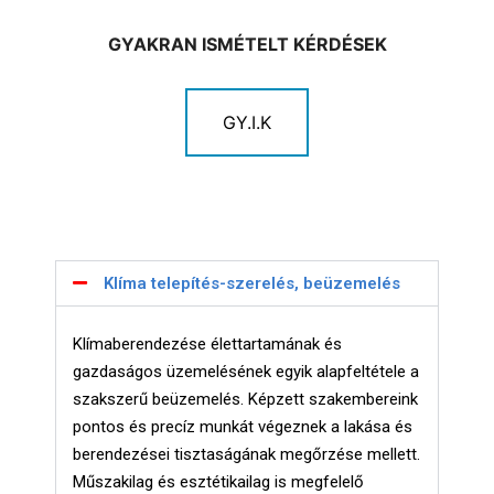
GYAKRAN ISMÉTELT KÉRDÉSEK
GY.I.K
Klíma telepítés-szerelés, beüzemelés
Klímaberendezése élettartamának és
gazdaságos üzemelésének egyik alapfeltétele a
szakszerű beüzemelés. Képzett szakembereink
pontos és precíz munkát végeznek a lakása és
berendezései tisztaságának megőrzése mellett.
Műszakilag és esztétikailag is megfelelő