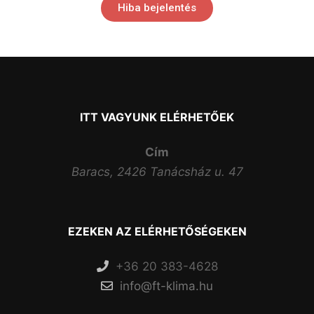
Hiba bejelentés
ITT VAGYUNK ELÉRHETŐEK
Cím
Baracs, 2426 Tanácsház u. 47
EZEKEN AZ ELÉRHETŐSÉGEKEN
+36 20 383-4628
info@ft-klima.hu