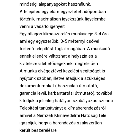
minőségi alapanyagokat használunk.
A telepítés egy előre egyeztetett időpontban
történik, maximálisan igyekszünk figyelembe
venni a vásárló igényeit.
Egy átlagos klímaszerelés munkaideje 3-4 óra,
ami egy egyszerűbb, 3-5 méternyi csővel
történő telepítést foglal magában. A munkaidő
ennek ellenére változhat a helyszín és a
kivitelezési lehetőségeknek megfelelően.
A munka elvégeztével kezelési segítséget is
nyújtunk szóban, illetve átadjuk a szükséges
dokumentumokat ( használati útmutató,
garancia levél, karbantartási útmutató), továbbá
kitöltjük a jelenleg hatályos szabályozás szerinti
Telepítési tanúsítványt a klímaberendezésről,
amivel a Nemzeti Klímavédelmi Hatóság felé
igazoljuk, hogy a berendezés szakszerűen
került beszerelésre.