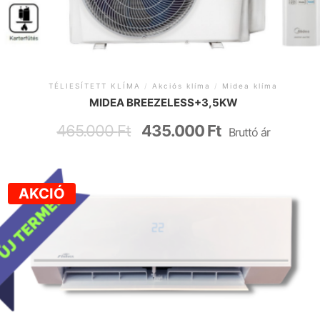
TÉLIESÍTETT KLÍMA
/
Akciós klíma
/
Midea klíma
MIDEA BREEZELESS+3,5KW
465.000
Ft
435.000
Ft
Bruttó ár
AKCIÓ