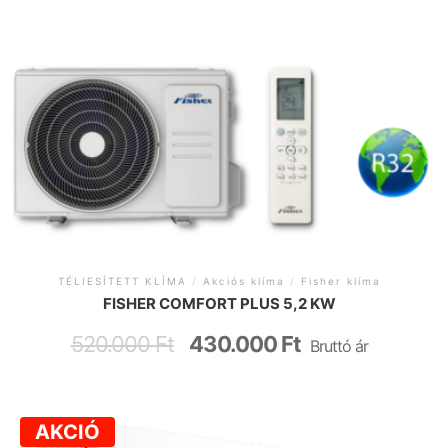
TÉLIESÍTETT KLÍMA
/
Akciós klíma
/
Fisher klíma
FISHER COMFORT PLUS 5,2 KW
520.000
Ft
430.000
Ft
Bruttó ár
AKCIÓ