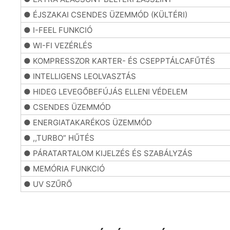
● ÉJSZAKAI CSENDES ÜZEMMÓD (KÜLTÉRI)
●
● I-FEEL FUNKCIÓ
●
● WI-FI VEZÉRLÉS
●
● KOMPRESSZOR KARTER- ÉS CSEPPTÁLCAFŰTÉS
●
● INTELLIGENS LEOLVASZTÁS
●
● HIDEG LEVEGŐBEFÚJÁS ELLENI VÉDELEM
●
● CSENDES ÜZEMMÓD
●
● ENERGIATAKARÉKOS ÜZEMMÓD
●
● ,,TURBO” HŰTÉS
●
● PÁRATARTALOM KIJELZÉS ÉS SZABÁLYZÁS
●
● MEMÓRIA FUNKCIÓ
●
● UV SZŰRŐ
●