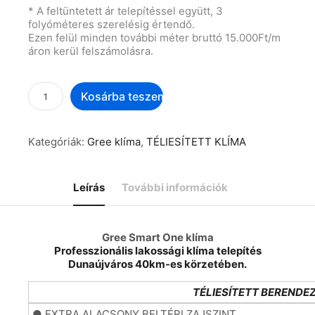
* A feltüntetett ár telepítéssel együtt, 3
folyóméteres szerelésig értendő.
Ezen felül minden további méter bruttó 15.000Ft/m
áron kerül felszámolásra.
Kosárba teszem
Kategóriák:
Gree klíma
,
TÉLIESÍTETT KLÍMA
Leírás
További információk
Gree Smart One klíma
Professzionális lakossági klíma telepítés
Dunaújváros 40km-es körzetében.
TÉLIESÍTETT BERENDE
● EXTRA ALACSONY BELTÉRI ZAJSZINT
●