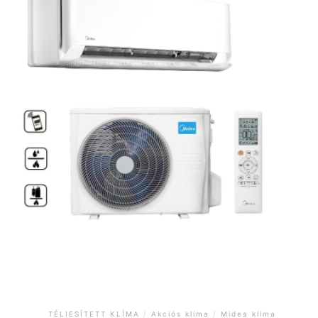
TÉLIESÍTETT KLÍMA
/
Akciós klíma
/
Midea klíma