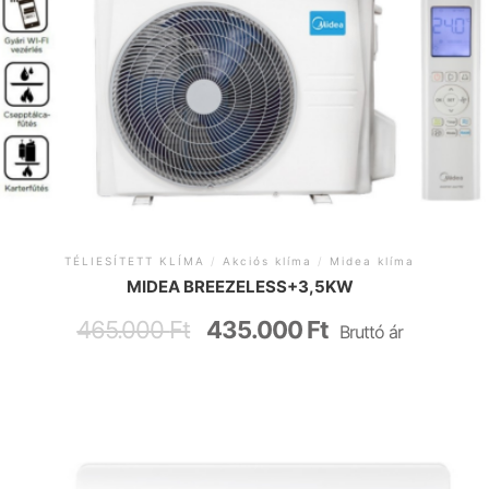
TÉLIESÍTETT KLÍMA
/
Akciós klíma
/
Midea klíma
MIDEA BREEZELESS+3,5KW
465.000
Ft
435.000
Ft
Bruttó ár