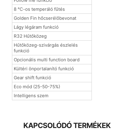
Follow me funkció
8 ℃-os temperáló fűtés
Golden Fin hőcserélőbevonat
Lágy légáram funkció
R32 Hűtőközeg
Hűtőközeg-szivárgás észlelés
funkció
Opcionális multi function board
Kültéri önportalanító funkció
Gear shift funkció
Eco mód (25-50-75%)
Intelligens szem
KAPCSOLÓDÓ TERMÉKEK