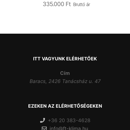
335.000
Ft
Bruttó ár
ITT VAGYUNK ELÉRHETŐEK
Cím
Baracs, 2426 Tanácsház u. 47
EZEKEN AZ ELÉRHETŐSÉGEKEN
+36 20 383-4628
info@ft-klima.hu