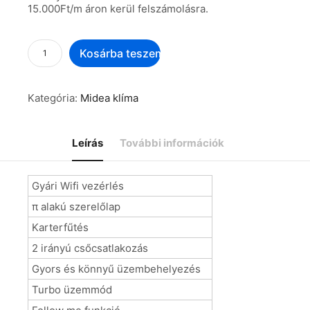
15.000Ft/m áron kerül felszámolásra.
Kosárba teszem
Kategória:
Midea klíma
Leírás
További információk
Gyári Wifi vezérlés
π alakú szerelőlap
Karterfűtés
2 irányú csőcsatlakozás
Gyors és könnyű üzembehelyezés
Turbo üzemmód