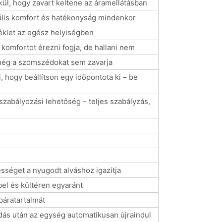
l, hogy zavart keltene az áramellátásban
ális komfort és hatékonyság mindenkor
klet az egész helyiségben
omfortot érezni fogja, de hallani nem
ég a szomszédokat sem zavarja
, hogy beállítson egy időpontota ki – be
szabályozási lehetőség – teljes szabályzás,
sséget a nyugodt alváshoz igazítja
el és kültéren egyaránt
páratartalmát
ás után az egység automatikusan újraindul