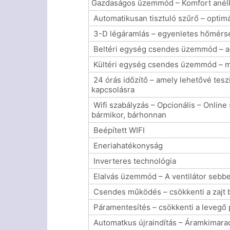
Gazdaságos üzemmód – Komfort anélkü
Automatikusan tisztuló szűrő – optim
3-D légáramlás – egyenletes hőmérsé
Beltéri egység csendes üzemmód – a k
Kültéri egység csendes üzemmód – m
24 órás időzítő – amely lehetővé teszi
kapcsolásra
Wifi szabályzás – Opcionális – Online 
bármikor, bárhonnan
Beépített WIFI
Eneriahatékonyság
Inverteres technológia
Elalvás üzemmód – A ventilátor sebbe
Csendes működés – csökkenti a zajt b
Páramentesítés – csökkenti a levegő 
Automatkus újraindítás – Áramkimarad