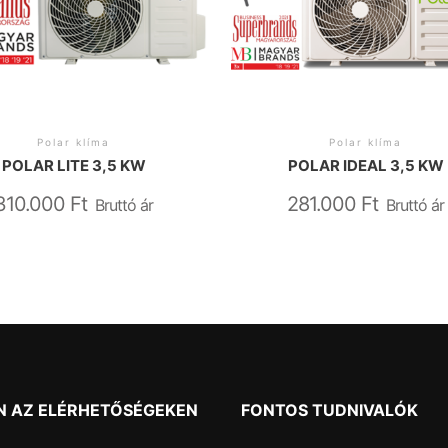
Polar klíma
Polar klíma
POLAR LITE 3,5 KW
POLAR IDEAL 3,5 KW
310.000
Ft
281.000
Ft
Bruttó ár
Bruttó ár
N AZ ELÉRHETŐSÉGEKEN
FONTOS TUDNIVALÓK