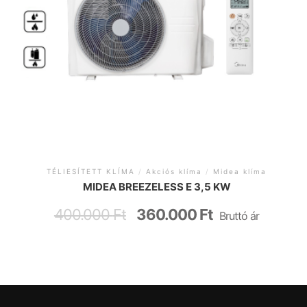
TÉLIESÍTETT KLÍMA
/
Akciós klíma
/
Midea klíma
MIDEA BREEZELESS E 3,5 KW
400.000
Ft
360.000
Ft
Bruttó ár