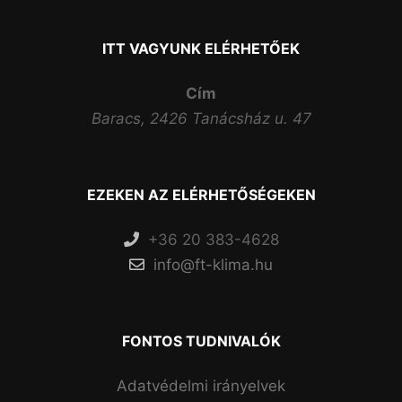
ITT VAGYUNK ELÉRHETŐEK
Cím
Baracs, 2426 Tanácsház u. 47
EZEKEN AZ ELÉRHETŐSÉGEKEN
+36 20 383-4628
info@ft-klima.hu
FONTOS TUDNIVALÓK
Adatvédelmi irányelvek