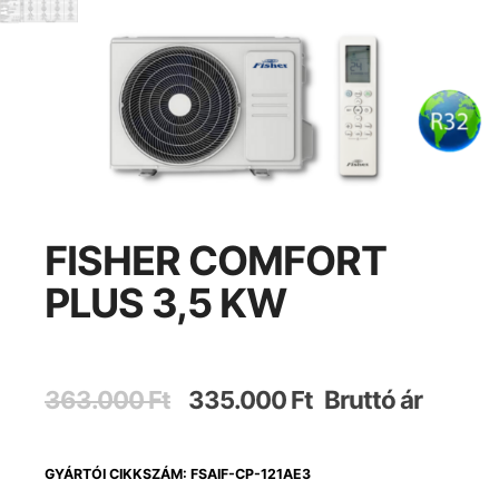
FISHER COMFORT
PLUS 3,5 KW
Bruttó ár
363.000
Ft
335.000
Ft
GYÁRTÓI CIKKSZÁM: FSAIF-CP-121AE3