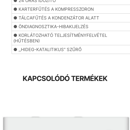
● 24 ÓRÁS IDŐZÍTŐ
●
● KARTERFŰTÉS A KOMPRESSZORON
●
● TÁLCAFŰTÉS A KONDENZÁTOR ALATT
●
● ÖNDIAGNOSZTIKA-HIBAKIJELZÉS
●
● KORLÁTOZHATÓ TELJESÍTMÉNYFELVÉTEL
●
(HŰTÉSBEN)
● ,,HIDEG-KATALITIKUS” SZŰRŐ
KAPCSOLÓDÓ TERMÉKEK