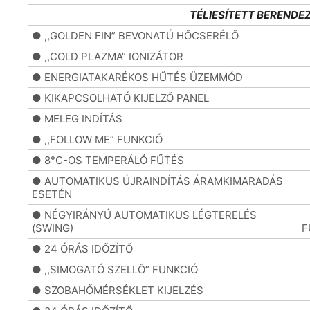
TÉLIESÍTETT BERENDE
● ,,GOLDEN FIN” BEVONATÚ HŐCSERÉLŐ
●
● ,,COLD PLAZMA” IONIZÁTOR
● ENERGIATAKARÉKOS HŰTÉS ÜZEMMÓD
●
● KIKAPCSOLHATÓ KIJELZŐ PANEL
●
● MELEG INDÍTÁS
● ,,FOLLOW ME” FUNKCIÓ
●
● 8°C-OS TEMPERÁLÓ FŰTÉS
● AUTOMATIKUS ÚJRAINDÍTÁS ÁRAMKIMARADÁS
●
ESETÉN
● NÉGYIRÁNYÚ AUTOMATIKUS LÉGTERELÉS
●
(SWING)
F
● 24 ÓRÁS IDŐZÍTŐ
●
● ,,SIMOGATÓ SZELLŐ” FUNKCIÓ
● SZOBAHŐMÉRSÉKLET KIJELZÉS